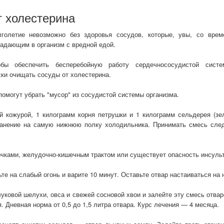
т холестерина
лголетие невозможно без здоровья сосудов, которые, увы, со врем
адающим в организм с вредной едой.
обы обеспечить бесперебойную работу сердечнососудистой систе
ски очищать сосуды от холестерина.
омогут убрать "мусор" из сосудистой системы организма.
й кожурой, 1 килограмм корня петрушки и 1 килограмм сельдерея (зе
ранение на самую нижнюю полку холодильника. Принимать смесь след
очками, желудочно-кишечным трактом или существует опасность инсульт
те на слабый огонь и варите 10 минут. Оставьте отвар настаиваться на 
ковой шелухи, овса и свежей сосновой хвои и залейте эту смесь отва
. Дневная норма от 0,5 до 1,5 литра отвара. Курс лечения — 4 месяца.