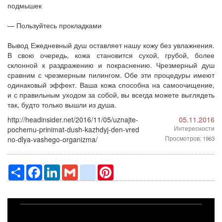
подмышек
— Пользуйтесь прокладками
Вывод Ежедневный душ оставляет нашу кожу без увлажнения.
В свою очередь, кожа становится сухой, грубой, более
склонной к раздражению и покраснению. Чрезмерный душ
сравним с чрезмерным пилингом. Обе эти процедуры имеют
одинаковый эффект. Ваша кожа способна на самоочищение,
и с правильным уходом за собой, вы всегда можете выглядеть
так, будто только вышли из душа.
http://headinsider.net/2016/11/05/uznajte-
05.11.2016
pochemu-prinimat-dush-kazhdyj-den-vred
Интересности
no-dlya-vashego-organizma/
Просмотров: 1963
Ресурс
Facebook
LinkedIn
Gmail
google_bookmarks
Pinterest