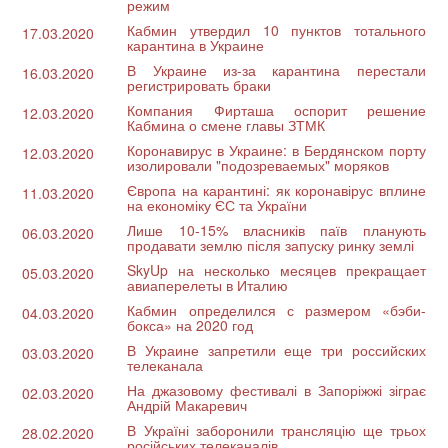
режим
Кабмин утвердил 10 пунктов тотального
17.03.2020
карантина в Украине
В Украине из-за карантина перестали
16.03.2020
регистрировать браки
Компания Фирташа оспорит решение
12.03.2020
Кабмина о смене главы ЗТМК
Коронавирус в Украине: в Бердянском порту
12.03.2020
изолировали "подозреваемых" моряков
Європа на карантині: як коронавірус вплине
11.03.2020
на економіку ЄС та України
Лише 10-15% власників паїв планують
06.03.2020
продавати землю після запуску ринку землі
SkyUp на несколько месяцев прекращает
05.03.2020
авиаперелеты в Италию
Кабмин определился с размером «бэби-
04.03.2020
бокса» на 2020 год
В Украине запретили еще три российских
03.03.2020
телеканала
На джазовому фестивалі в Запоріжжі зіграє
02.03.2020
Андрій Макаревич
В Україні заборонили трансляцію ще трьох
28.02.2020
російських телеканалів