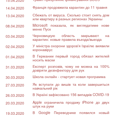
15.04.2020
Франція продовжила карантин до 11 травня
14.04.2020
Сбежать от вируса. Сколько стоит снять дом
13.04.2020
или квартиру в разных регионах Украины
Microsoft показала, як виглядатиме нове
08.04.2020
меню Пуск
Черновицкую область закрывают на
03.04.2020
карантин: новые правила въезда/выезда
У міністра охорони здоров'я Ізраїлю виявили
02.04.2020
коронавірус
В Германии первый город обязал жителей
01.04.2020
носить маски
Експерт розповів, чому не можна на 100%
31.03.2020
довіряти дезінфектору для рук
Школа онлайн - стартует новая программа
30.03.2020
Як вступати до вишів та коли завершиться
27.03.2020
навчальний рік
В Україні зафіксовано 156 випадків COVID-19
26.03.2020
Apple ограничила продажу iPhone до двух
20.03.2020
штук на руки
В Google Переводчике появился новый
19.03.2020