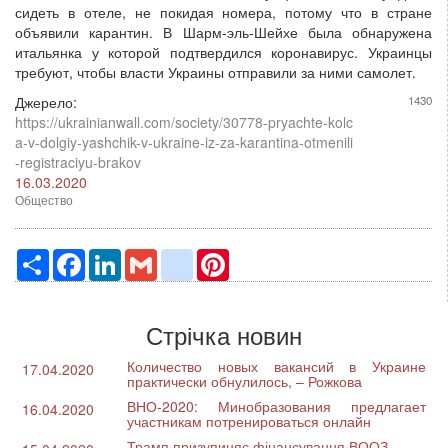
сидеть в отеле, не покидая номера, потому что в стране
объявили карантин. В Шарм-эль-Шейхе была обнаружена
итальянка у которой подтвердился коронавирус. Украинцы
требуют, чтобы власти Украины отправили за ними самолет.
Джерело:
1430
https://ukrainianwall.com/society/30778-pryachte-kolc
a-v-dolgiy-yashchik-v-ukraine-iz-za-karantina-otmenili
-registraciyu-brakov
16.03.2020
Общество
Ресурс
Facebook
LinkedIn
Gmail
google_bookmarks
Pinterest
Стрічка новин
Количество новых вакансий в Украине
17.04.2020
практически обнулилось, – Рожкова
ВНО-2020: Минобразования предлагает
16.04.2020
участникам потренироваться онлайн
Трамп призупиняє фінансування ВООЗ